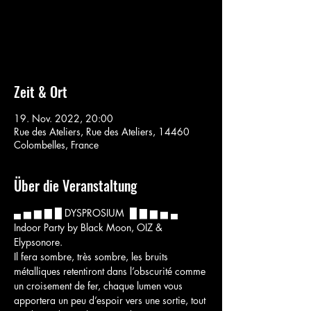
Aucun billet en vente
Voir d'autres événements
Zeit & Ort
19. Nov. 2022, 20:00
Rue des Ateliers, Rue des Ateliers, 14460
Colombelles, France
Über die Veranstaltung
▄ ▅ ▆ ▇ █ DYSPROSIUM  █ ▇ ▆ ▅ ▄
Indoor Party by Black Moon, OIZ & 
Elypsonore.
Il fera sombre, très sombre, les bruits 
métalliques retentiront dans l’obscurité comme 
un croisement de fer, chaque lumen vous 
apportera un peu d’espoir vers une sortie, tout 