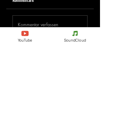
Kommentar verfassen
YouTube
SoundCloud
Deine Meinung teilen
Jetzt den ersten Kommentar verfassen.
Evenements
Electronic Music
Teknival
Hardcore
Festival der elektronischen
Acidcore
Musik
Tekno Tribe
Rave party
Acid Tekno
Free Party
Mental Tekno
Frankreich
Hardtek
Belgien
Tribecore
Italien
Mentalcore
Deutschland
Hard Techno
Tschechien
Dark minimal
Spanien
Psychédélic Trance
Die Niederlande
Progressive Trance