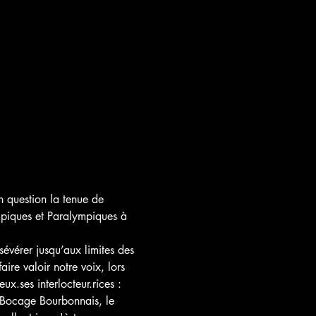
n question la tenue de 
mpiques et Paralympiques à 
évérer jusqu’aux limites des 
ire valoir notre voix, lors 
x.ses interlocteur.rices : 
Bocage Bourbonnais, le 