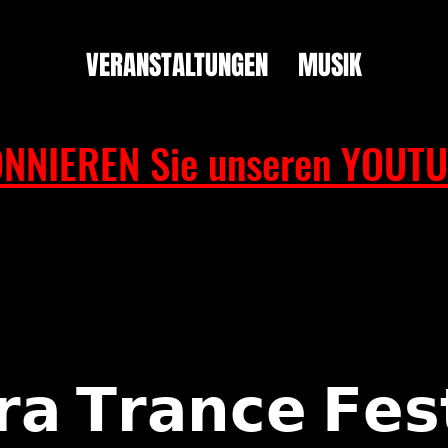
VERANSTALTUNGEN
MUSIK
NNIEREN Sie unseren YOUTU
𝗮 𝗧𝗿𝗮𝗻𝗰𝗲 𝗙𝗲𝘀𝘁