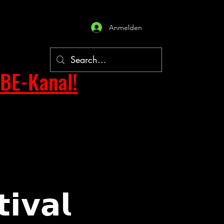
Anmelden
BE-Kanal!
𝗶𝘃𝗮𝗹