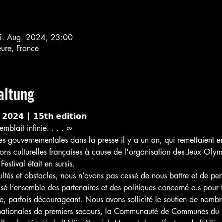
5. Aug. 2024, 23:00
ure, France
altung
 𝟮𝟬𝟮𝟰 | 𝟭𝟱𝘁𝗵 𝗲𝗱𝗶𝘁𝗶𝗼𝗻
mblait infinie. . . . ∞
s gouvernementales dans la presse il y a un an, qui remettaient e
ions culturelles françaises à cause de l'organisation des Jeux Oly
stival était en sursis.
ltés et obstacles, nous n’avons pas cessé de nous battre et de pers
é l’ensemble des partenaires et des politiques concerné.e.s pour fa
e, parfois décourageant. Nous avons sollicité le soutien de nombreu
 nationales de premiers secours, la Communauté de Communes du 