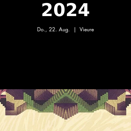
𝟮𝟬𝟮𝟰
Do., 22. Aug.
  |  
Vieure
Aucun billet en vente
Voir d'autres événements