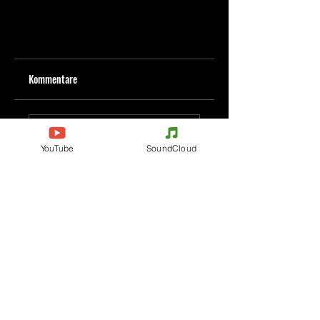
Kommentare
Kommentar verfassen
YouTube
SoundCloud
Deine Meinung teilen
Jetzt den ersten Kommentar verfassen.
Evenements
Electronic Music
Teknival
Hardcore
Festival der elektronischen
Acidcore
Musik
Tekno Tribe
Rave party
Acid Tekno
Free Party
Mental Tekno