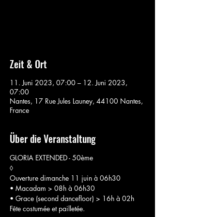
Aucun billet en vente
Voir d'autres événements
Zeit & Ort
11. Juni 2023, 07:00 – 12. Juni 2023,
07:00
Nantes, 17 Rue Jules Launey, 44100 Nantes,
France
Über die Veranstaltung
GLORIA EXTENDED - 50ème
◊
Ouverture dimanche 11 juin à 06h30

• Macadam > 08h à 06h30

• Grace (second dancefloor) > 16h à 02h

Fête costumée et pailletée.