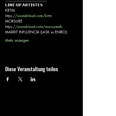
𝗟𝗜𝗡𝗘-𝗨𝗣 𝗔𝗥𝗧𝗜𝗦𝗧𝗘𝗦
https://soundcloud.com/krtm
https://soundcloud.com/morsureofc
MARRIT INFLUENCIA (LASK vs ENIRO)
Mehr anzeigen
Diese Veranstaltung teilen