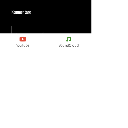
Kommentare
Kommentar verfassen
YouTube
SoundCloud
Deine Meinung teilen
Jetzt den ersten Kommentar verfassen.
Evenements
Electronic Music
Teknival
Hardcore
Festival der elektronischen
Acidcore
Musik
Tekno Tribe
Rave party
Acid Tekno
Free Party
Mental Tekno
Frankreich
Hardtek
Belgien
Tribecore
Italien
Mentalcore
Deutschland
Hard Techno
Tschechien
Dark minimal