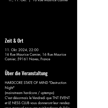
Aucun billet en vente
Voir d'autres événements
Zeit & Ort
11. Okt. 2024, 22:00
16 Rue Maurice Camier, 16 Rue Maurice
Camier, 59161 Naves, France
Über die Veranstaltung
HARDCORE STATE OF MIND "Destruction 
Night"
(mainstream hardcore / uptempo)
C'est désormais le Vendredi que TNT EVENT 
et LE NESS CLUB vous donneront leur rendez-
vous mensuel pour une nuit hardcore de folie.