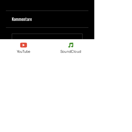
Kommentare
Kommentar verfassen
YouTube
SoundCloud
Deine Meinung teilen
Jetzt den ersten Kommentar verfassen.
Evenements
Electronic Music
Teknival
Hardcore
Festival der elektronischen
Acidcore
Musik
Tekno Tribe
Rave party
Acid Tekno
Free Party
Mental Tekno
Frankreich
Hardtek
Belgien
Tribecore
Italien
Mentalcore