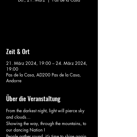
Aucun billet en vente
Voir d'autres événements
Zeit & Ort
21. März 2024, 19:00 – 24. März 2024,
19:00
Pas de la Casa, AD200 Pas de la Casa,
Andorre
Über die Veranstaltung
From the darkest night, light will pierce sky 
and clouds…

Showing the way, through the mountains, to 
our dancing Nation ! 
People gather round, it’s time to shine again. 