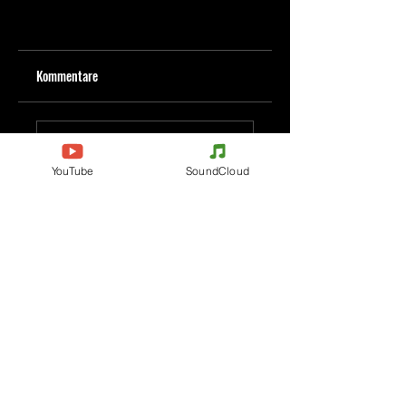
Kommentare
Kommentar verfassen
YouTube
SoundCloud
Deine Meinung teilen
Jetzt den ersten Kommentar verfassen.
Evenements
Electronic Music
Teknival
Hardcore
Festival der elektronischen
Acidcore
Musik
Tekno Tribe
Rave party
Acid Tekno
Free Party
Mental Tekno
Frankreich
Hardtek
Belgien
Tribecore