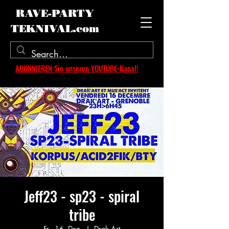
RAVE-PARTY
TEKNIVAL.com
ABONNIEREN Sie unseren YOUTUBE-Kanal!
Jeff23 - sp23 - spiral
tribe
Fr., 16. Dez.
  |  
Drak Art