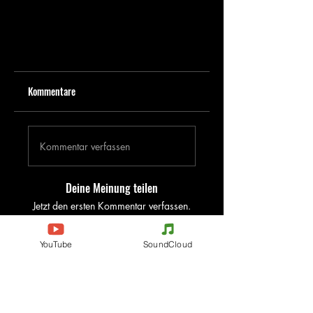
Kommentare
Kommentar verfassen
Deine Meinung teilen
Jetzt den ersten Kommentar verfassen.
YouTube
SoundCloud
Evenements
Electronic Music
Teknival
Hardcore
Festival der elektronischen
Acidcore
Musik
Tekno Tribe
Rave party
Acid Tekno