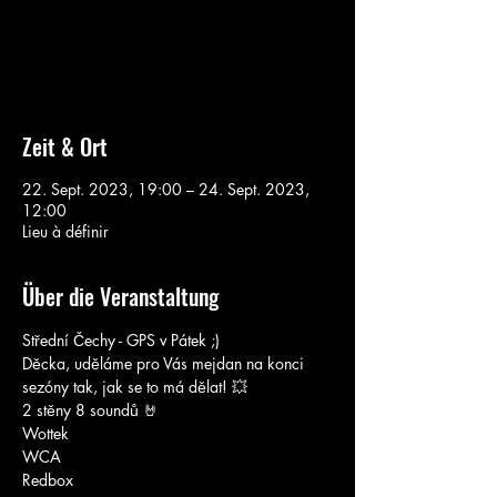
Aucun billet en vente
Voir d'autres événements
Zeit & Ort
22. Sept. 2023, 19:00 – 24. Sept. 2023,
12:00
Lieu à définir
Über die Veranstaltung
Střední Čechy - GPS v Pátek ;)
Děcka, uděláme pro Vás mejdan na konci 
sezóny tak, jak se to má dělat! 💥
2 stěny 8 soundů 🤘
Wottek
WCA
Redbox