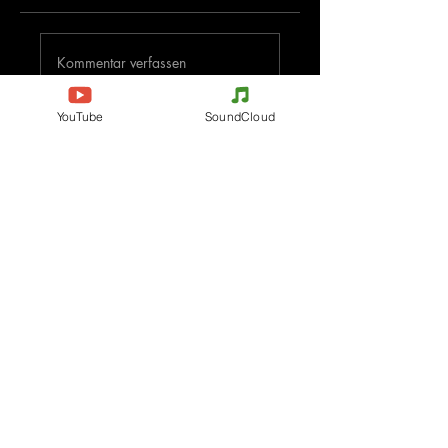
Kommentar verfassen
YouTube
SoundCloud
Deine Meinung teilen
Jetzt den ersten Kommentar verfassen.
Evenements
Electronic Music
Teknival
Hardcore
Festival der elektronischen
Acidcore
Musik
Tekno Tribe
Rave party
Acid Tekno
Free Party
Mental Tekno
Frankreich
Hardtek
Belgien
Tribecore
Italien
Mentalcore
Deutschland
Hard Techno
Tschechien
Dark minimal
Spanien
Psychédélic Trance
Die Niederlande
Progressive Trance