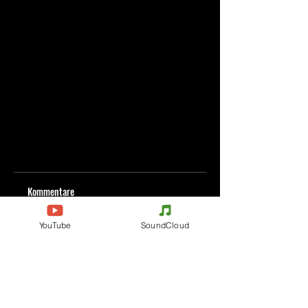
Kommentare
YouTube
SoundCloud
Kommentar verfassen
Deine Meinung teilen
Jetzt den ersten Kommentar verfassen.