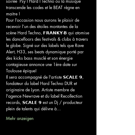
soirée  Psy I Hard I Techno ou la musique 
transcende les codes et le BEAT règne en 
maitre ! 
Pour l’occasion nous aurons le plaisir de 
recevoir l’un des étoiles montantes de la 
scène Hard Techno, 𝗙𝗥𝗔𝗡𝗞𝗬-𝗕 qui atomise 
les dancefloors des festivals & clubs à travers 
le globe. Signé sur des labels tels que Rave 
Alert, H33, ses beats dynamique porté par 
des kicks bass musclé et son énergie 
contagieuse annonce une 1ère date sur 
Toulouse épique! 
Il sera accompagné de l'artiste 𝗦𝗖𝗔𝗟𝗘 𝟵, 
fondateur du label Hard Techno DUR et 
originaire de Lyon. Artiste membre de 
l'agence Newrave et du label Recollection 
records, 𝗦𝗖𝗔𝗟𝗘 𝟵 est un Dj / producteur 
plein de talents qui délivre à…
Mehr anzeigen