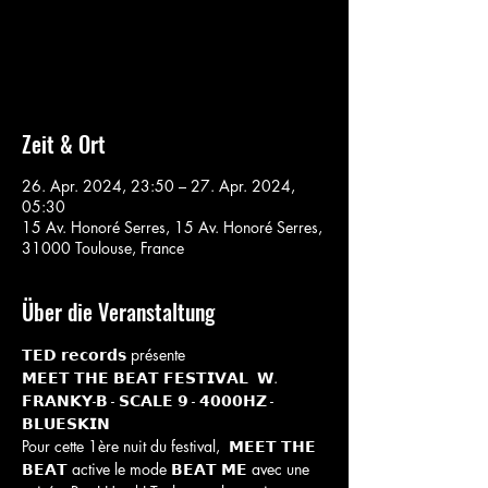
Aucun billet en vente
Voir d'autres événements
Zeit & Ort
26. Apr. 2024, 23:50 – 27. Apr. 2024,
05:30
15 Av. Honoré Serres, 15 Av. Honoré Serres,
31000 Toulouse, France
Über die Veranstaltung
𝗧𝗘𝗗 𝗿𝗲𝗰𝗼𝗿𝗱𝘀 présente
𝗠𝗘𝗘𝗧 𝗧𝗛𝗘 𝗕𝗘𝗔𝗧 𝗙𝗘𝗦𝗧𝗜𝗩𝗔𝗟  𝗪. 
𝗙𝗥𝗔𝗡𝗞𝗬-𝗕 - 𝗦𝗖𝗔𝗟𝗘 𝟵 - 𝟰𝟬𝟬𝟬𝗛𝗭 - 
𝗕𝗟𝗨𝗘𝗦𝗞𝗜𝗡 
Pour cette 1ère nuit du festival,  𝗠𝗘𝗘𝗧 𝗧𝗛𝗘 
𝗕𝗘𝗔𝗧 active le mode 𝗕𝗘𝗔𝗧 𝗠𝗘 avec une 