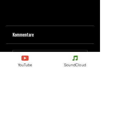
Kommentare
Kommentar verfassen
YouTube
SoundCloud
Deine Meinung teilen
Jetzt den ersten Kommentar verfassen.
Evenements
Electronic Music
Teknival
Hardcore
Festival der elektronischen
Acidcore
Musik
Tekno Tribe
Rave party
Acid Tekno
Free Party
Mental Tekno