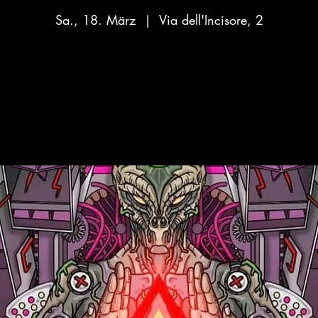
Sa., 18. März
  |  
Via dell'Incisore, 2
Aucun billet en vente
Voir d'autres événements