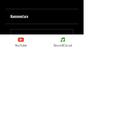
Kommentare
Kommentar verfassen
YouTube
SoundCloud
Deine Meinung teilen
Jetzt den ersten Kommentar verfassen.
Evenements
Electronic Music
Teknival
Hardcore
Festival der elektronischen
Acidcore
Musik
Tekno Tribe
Rave party
Acid Tekno
Free Party
Mental Tekno
Frankreich
Hardtek
Belgien
Tribecore
Italien
Mentalcore