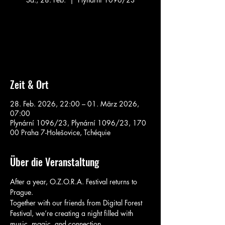
Aucun billet en vente
Voir d'autres événements
Zeit & Ort
28. Feb. 2026, 22:00 – 01. März 2026,
07:00
Plynární 1096/23, Plynární 1096/23, 170
00 Praha 7-Holešovice, Tchéquie
Über die Veranstaltung
After a year, O.Z.O.R.A. Festival returns to 
Prague.
Together with our friends from Digital Forest 
Festival, we’re creating a night filled with 
music, magic, and connection.