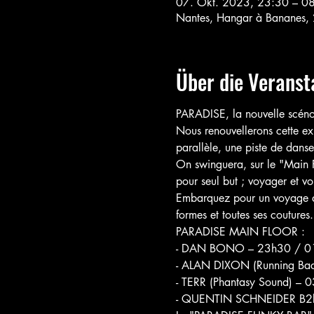
07. Okt. 2023, 23:30 – 0
Nantes, Hangar à Bananes, 
Über die Veranst
PARADISE, la nouvelle scénogr
Nous renouvellerons cette ex
parallèle, une piste de danse
On swinguera, sur le "Main F
pour seul but ; voyager et vo
Embarquez pour un voyage dan
formes et toutes ses coutures.
PARADISE MAIN FLOOR :

- DAN BONO – 23h30 / 01
- ALAN DIXON (Running Back
- TERR (Phantasy Sound) – 
- QUENTIN SCHNEIDER B