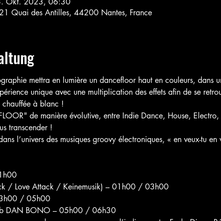
8. Okt. 2023, 06:30
21 Quai des Antilles, 44200 Nantes, France
altung
aphie mettra en lumière un dancefloor haut en couleurs, dans un un
périence unique avec une multiplication des effets afin de se retr
 chauffée à blanc !
LOOR" de manière évolutive, entre Indie Dance, House, Electro, 
us transcender !

s l’univers des musiques groovy électroniques, « en veux-tu en vo
h00

 / Love Attack / Keinemusik) – 01h00 / 03h00

03h00 / 05h00

2b DAN BONO – 05h00 / 06h30