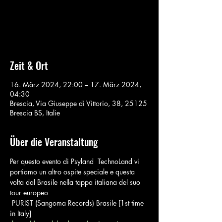
Aucun billet en vente
Voir d'autres événements
Zeit & Ort
16. März 2024, 22:00 – 17. März 2024,
04:30
Brescia, Via Giuseppe di Vittorio, 38, 25125
Brescia BS, Italie
Über die Veranstaltung
Per questo evento di Psyland  TechnoLand vi 
portiamo un altro ospite speciale e questa 
volta dal Brasile nella tappa italiana del suo 
tour europeo
 PURIST (Sangoma Records) Brasile [1st time 
in Italy]
