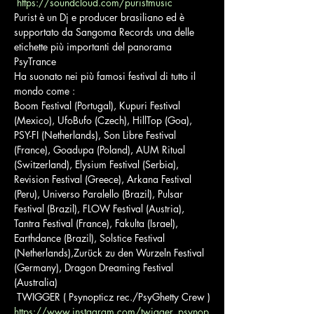
https://soundcloud.com/puristmusic
Purist è un Dj e producer brasiliano ed è 
supportato da Sangoma Records una delle 
etichette più importanti del panorama 
PsyTrance
Ha suonato nei più famosi festival di tutto il 
mondo come :

Boom Festival (Portugal), Kupuri Festival 
(Mexico), UfoBufo (Czech), HillTop (Goa), 
PSY-FI (Netherlands), Son Libre Festival 
(France), Goadupa (Poland), AUM Ritual 
(Switzerland), Elysium Festival (Serbia), 
Revision Festival (Greece), Arkana Festival 
(Peru), Universo Paralello (Brazil), Pulsar 
Festival (Brazil), FLOW Festival (Austria), 
Tantra Festival (France), Fakulta (Israel), 
Earthdance (Brazil), Solstice Festival 
(Netherlands),Zurück zu den Wurzeln Festival 
(Germany), Dragon Dreaming Festival 
(Australia)
https://www.instagram.com/twigger_psynop