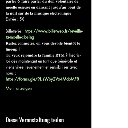
𝐩𝐚𝐫𝐥𝐞𝐫 & 𝐟𝐚𝐢𝐫𝐞 𝐩𝐚𝐫𝐥𝐞𝐫 𝐝𝐮 𝐝𝐨𝐧 𝐯𝐨𝐥𝐨𝐧𝐭𝐚𝐢𝐫𝐞 𝐝𝐞 
𝐦𝐨𝐞𝐥𝐥𝐞 𝐨𝐬𝐬𝐞𝐮𝐬𝐞 𝐞𝐧 𝐝𝐚𝐧𝐬𝐚𝐧𝐭 𝐣𝐮𝐬𝐪𝐮’𝐚𝐮 𝐛𝐨𝐮𝐭 𝐝𝐞 
𝐥𝐚 𝐧𝐮𝐢𝐭 𝐬𝐮𝐫 𝐝𝐞 𝐥𝐚 𝐦𝐮𝐬𝐢𝐪𝐮𝐞 𝐞́𝐥𝐞𝐜𝐭𝐫𝐨𝐧𝐢𝐪𝐮𝐞
Entrée : 5€
Billetterie : 
https://www.billetweb.fr/reveille-
ta-moelle-closing
𝐑𝐞𝐬𝐭𝐞𝐳 𝐜𝐨𝐧𝐧𝐞𝐜𝐭𝐞́𝐬, 𝐨𝐧 𝐯𝐨𝐮𝐬 𝐝𝐞́𝐯𝐨𝐢𝐥𝐞 𝐛𝐢𝐞𝐧𝐭𝐨̂𝐭 𝐥𝐞 
𝐥𝐢𝐧𝐞-𝐮𝐩 !
𝐓𝐮 𝐯𝐞𝐮𝐱 𝐫𝐞𝐣𝐨𝐢𝐧𝐝𝐫𝐞 𝐥𝐚 𝐟𝐚𝐦𝐢𝐥𝐥𝐞 𝐑𝐓𝐌 ? Inscris-
toi dès maintenant en tant que bénévole et 
viens vivre l'évènement et sensibiliser avec 
nous : 
https://forms.gle/9LjsWby2Vx4MdoMF8
Mehr anzeigen
Diese Veranstaltung teilen