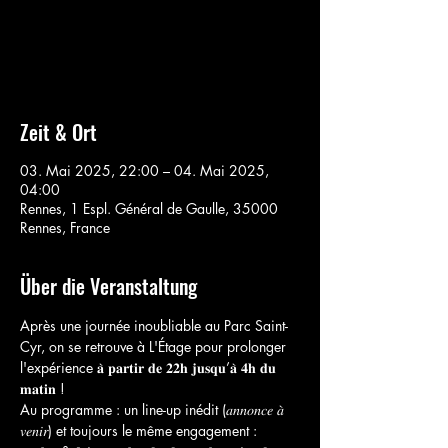
Aucun billet en vente
Voir d'autres événements
Zeit & Ort
03. Mai 2025, 22:00 – 04. Mai 2025,
04:00
Rennes, 1 Espl. Général de Gaulle, 35000
Rennes, France
Über die Veranstaltung
Après une journée inoubliable au Parc Saint-
Cyr, on se retrouve à L'Étage pour prolonger 
l'expérience 𝐚̀ 𝐩𝐚𝐫𝐭𝐢𝐫 𝐝𝐞 𝟐𝟐𝐡 𝐣𝐮𝐬𝐪𝐮’𝐚̀ 𝟒𝐡 𝐝𝐮 
𝐦𝐚𝐭𝐢𝐧 !
Au programme : un line-up inédit (𝑎𝑛𝑛𝑜𝑛𝑐𝑒 𝑎̀ 
𝑣𝑒𝑛𝑖𝑟) et toujours le même engagement : 