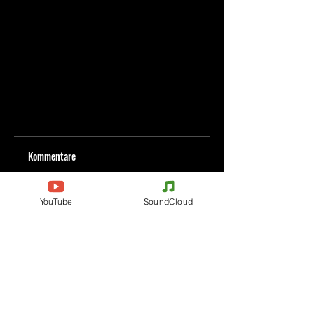
Kommentare
YouTube
SoundCloud
Kommentar verfassen
Deine Meinung teilen
Jetzt den ersten Kommentar verfassen.