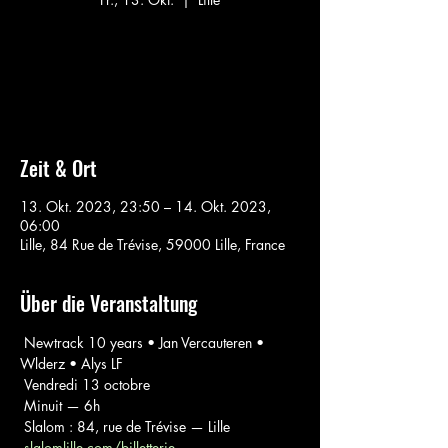
Aucun billet en vente
Voir d'autres événements
Zeit & Ort
13. Okt. 2023, 23:50 – 14. Okt. 2023,
06:00
Lille, 84 Rue de Trévise, 59000 Lille, France
Über die Veranstaltung
 Newtrack 10 years • Jan Vercauteren • 
Wlderz • Alys LF

 Vendredi 13 octobre

 Minuit — 6h

 Slalom : 84, rue de Trévise — Lille

slalomlille.com/billetterie