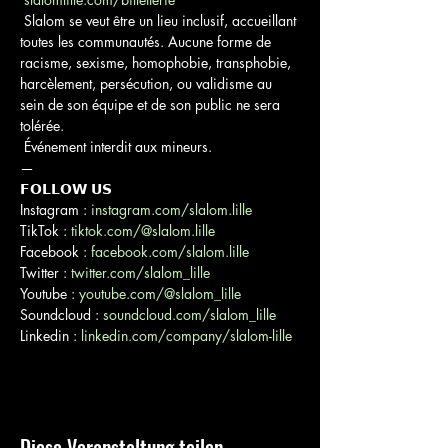
 Slalom se veut être un lieu inclusif, accueillant 
toutes les communautés. Aucune forme de 
racisme, sexisme, homophobie, transphobie, 
harcèlement, persécution, ou validisme au 
sein de son équipe et de son public ne sera 
tolérée.

 Événement interdit aux mineurs.
—

𝗙𝗢𝗟𝗟𝗢𝗪 𝗨𝗦

Instagram : 
instagram.com/slalom.lille
TikTok : 
tiktok.com/@slalom.lille
Facebook : 
facebook.com/slalom.lille
Twitter : 
twitter.com/slalom_lille
Youtube : 
youtube.com/@slalom_lille
Soundcloud : 
soundcloud.com/slalom_lille
Linkedin : 
linkedin.com/company/slalom-lille
Diese Veranstaltung teilen