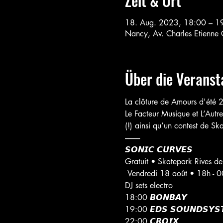
Zeit & Ort
18. Aug. 2023, 18:00 – 1
Nancy, Av. Charles Etienne
Über die Veranst
La clôture de Amours d'été 2
Le Facteur Musique et L’Autr
(!) ainsi qu’un contest de Sk
----------
𝙎𝙊𝙉𝙄𝘾 𝘾𝙐𝙍𝙑𝙀𝙎

Gratuit • Skatepark Rives d
 Vendredi 18 août • 18h - 
DJ sets electro

18:00 𝘽𝙊𝙉𝘽𝘼𝙔

19:00 𝙀𝘿𝙎 𝙎𝙊𝙐𝙉𝘿𝙎𝙔𝙎
22:00 𝘾𝙍𝙊𝙄𝙓
