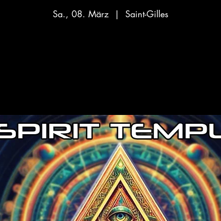
Sa., 08. März
  |  
Saint-Gilles
Aucun billet en vente
Voir d'autres événements