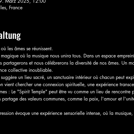
9. März 2025, 12:00
les, France
altung
 où les âmes se réunissent.
 magique où la musique nous unira tous. Dans un espace empreint
s partagerons et nous célébrerons la diversité de nos âmes. Un 
ce collective inoubliable.
 suggère un lieu sacré, un sanctuaire intérieur où chacun peut exp
on vient chercher une connexion spirituelle, une expérience transc
es : Le "Spirit Temple" peut être vu comme un lieu de rencontre 
n partage des valeurs communes, comme la paix, l'amour et l'unit
ession évoque une expérience sensorielle intense, où la musique, le