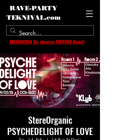
RAVE-PARTY
TEKNIVAL.com
ABONNIEREN Sie unseren YOUTUBE-Kanal!
StereOrganic
PSYCHEDELIGHT OF LOVE
Sa., 14. Feb.
  |  
14 Rue St Denis