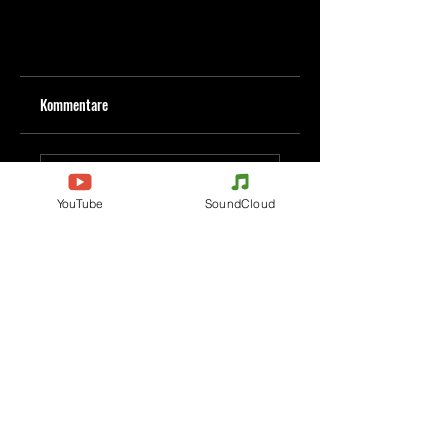
Kommentare
Kommentar verfassen
YouTube
SoundCloud
Deine Meinung teilen
Jetzt den ersten Kommentar verfassen.
Evenements
Electronic Music
Teknival
Hardcore
Festival der elektronischen
Acidcore
Musik
Tekno Tribe
Rave party
Acid Tekno
Free Party
Mental Tekno
Frankreich
Hardtek