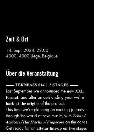
Aucun billet en vente
Voir d'autres événements
Zeit & Ort
14. Sept. 2024, 22:00
4000, 4000 Liège, Belgique
Über die Veranstaltung
▬▬ 𝐓𝐄𝐊𝐍𝐁𝐀𝐒𝐒 𝟎𝟏𝟒 | 𝟐 𝐒𝐓𝐀𝐆𝐄𝐒 ▬▬
Last September we announced the 𝐧𝐞𝐰 𝐗𝐗𝐋 
𝐟𝐨𝐫𝐦𝐚𝐭, and after an outstanding year we're 
𝐛𝐚𝐜𝐤 𝐚𝐭 𝐭𝐡𝐞 𝐨𝐫𝐢𝐠𝐢𝐧𝐬 of the project. 
This time we're planning an exciting journey 
through the world of rave music, with 𝑻𝒆𝒌𝒏𝒐/
𝑨𝒄𝒊𝒅𝒄𝒐𝒓𝒆/𝑯𝒂𝒓𝒅𝑻𝒆𝒄𝒉𝒏𝒐/𝑭𝒓𝒂𝒑𝒆𝒄𝒐𝒓𝒆 on the cards.
Get ready for an 𝐚𝐥𝐥-𝐬𝐭𝐚𝐫 𝐥𝐢𝐧𝐞-𝐮𝐩 𝐨𝐧 𝐭𝐰𝐨 𝐬𝐭𝐚𝐠𝐞𝐬 