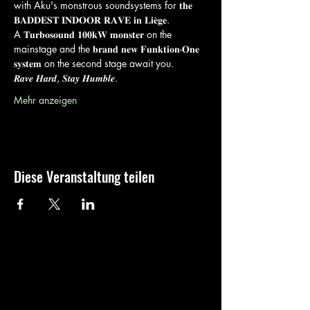
with Aku's monstrous soundsystems for 𝐭𝐡𝐞 
𝐁𝐀𝐃𝐃𝐄𝐒𝐓 𝐈𝐍𝐃𝐎𝐎𝐑 𝐑𝐀𝐕𝐄 𝐢𝐧 𝐋𝐢𝐞̀𝐠𝐞. 
A 𝐓𝐮𝐫𝐛𝐨𝐬𝐨𝐮𝐧𝐝 𝟏𝟎𝟎𝐤𝐖 𝐦𝐨𝐧𝐬𝐭𝐞𝐫 on the 
mainstage and the 𝐛𝐫𝐚𝐧𝐝 𝐧𝐞𝐰 𝐅𝐮𝐧𝐤𝐭𝐢𝐨𝐧-𝐎𝐧𝐞 
𝐬𝐲𝐬𝐭𝐞𝐦 on the second stage await you.
𝑹𝒂𝒗𝒆 𝑯𝒂𝒓𝒅, 𝑺𝒕𝒂𝒚 𝑯𝒖𝒎𝒃𝒍𝒆. 
Mehr anzeigen
Diese Veranstaltung teilen