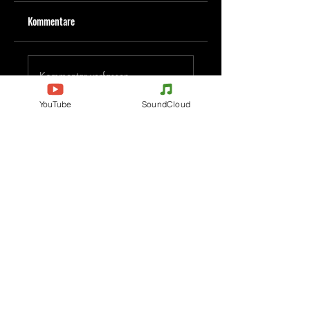
Kommentare
Kommentar verfassen
YouTube
SoundCloud
Deine Meinung teilen
Jetzt den ersten Kommentar verfassen.
Evenements
Electronic Music
Teknival
Hardcore
Festival der elektronischen
Acidcore
Musik
Tekno Tribe
Rave party
Acid Tekno
Free Party
Mental Tekno
Frankreich
Hardtek
Belgien
Tribecore
Italien
Mentalcore
Deutschland
Hard Techno
Tschechien
Dark minimal