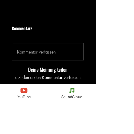
Kommentare
Kommentar verfassen
Deine Meinung teilen
Jetzt den ersten Kommentar verfassen.
YouTube
SoundCloud
Evenements
Electronic Music
Teknival
Hardcore
Festival der elektronischen
Acidcore
Musik
Tekno Tribe
Rave party
Acid Tekno
Free Party
Mental Tekno
Frankreich
Hardtek