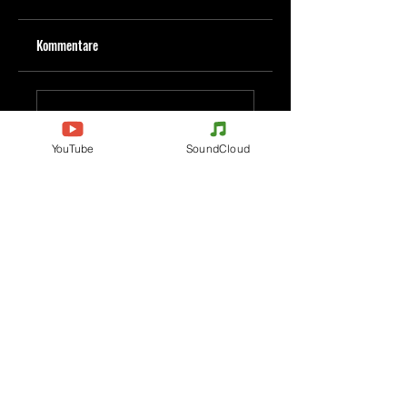
Kommentare
Kommentar verfassen
YouTube
SoundCloud
Deine Meinung teilen
Jetzt den ersten Kommentar verfassen.
Evenements
Electronic Music
Teknival
Hardcore
Festival der elektronischen
Acidcore
Musik
Tekno Tribe
Rave party
Acid Tekno
Free Party
Mental Tekno
Frankreich
Hardtek
Belgien
Tribecore
Italien
Mentalcore
Deutschland
Hard Techno