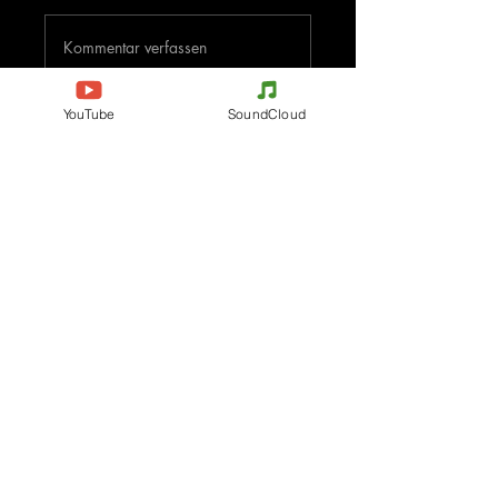
Kommentar verfassen
Deine Meinung teilen
YouTube
SoundCloud
Jetzt den ersten Kommentar verfassen.
Evenements
Electronic Music
Teknival
Hardcore
Festival der elektronischen
Acidcore
Musik
Tekno Tribe
Rave party
Acid Tekno
Free Party
Mental Tekno
Frankreich
Hardtek
Belgien
Tribecore
Italien
Mentalcore
Deutschland
Hard Techno
Tschechien
Dark minimal
Spanien
Psychédélic Trance
Die Niederlande
Progressive Trance