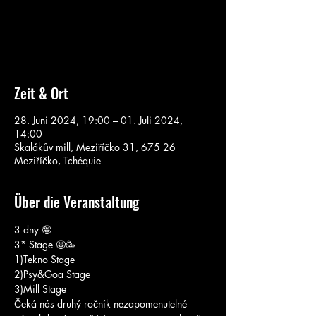
Aucun billet en vente
Voir d'autres événements
Zeit & Ort
28. Juni 2024, 19:00 – 01. Juli 2024,
14:00
Skalákův mill, Meziříčko 31, 675 26
Meziříčko, Tchéquie
Über die Veranstaltung
3 dny 🤪
3* Stage 🤩🥳
1)Tekno Stage 
2)Psy&Goa Stage 
3)Mill Stage
Čeká nás druhý ročník nezapomenutelné 