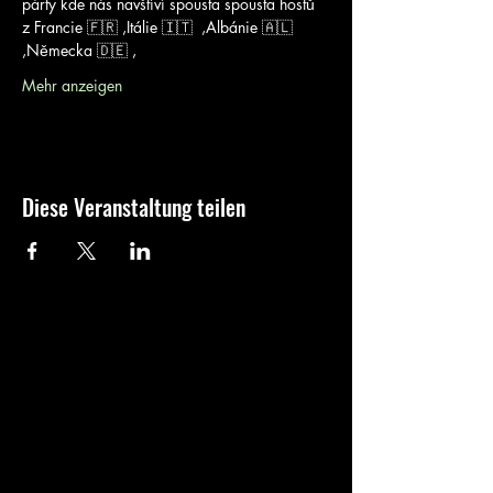
párty kde nás navštíví spousta spousta hostů 
z Francie 🇫🇷 ,Itálie 🇮🇹  ,Albánie 🇦🇱  
,Německa 🇩🇪 ,
Mehr anzeigen
Diese Veranstaltung teilen