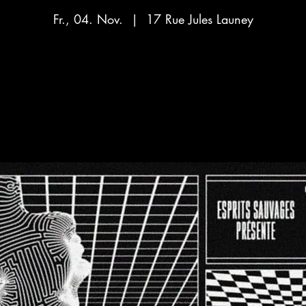
Fr., 04. Nov.
  |  
17 Rue Jules Launey
Aucun billet en vente
Voir d'autres événements