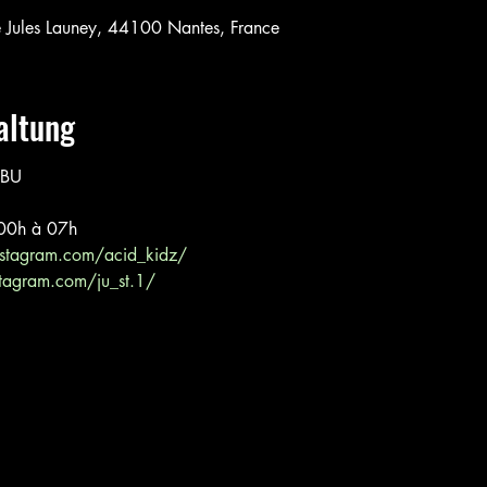
e Jules Launey, 44100 Nantes, France
altung
IBU 
 00h à 07h
nstagram.com/acid_kidz/
tagram.com/ju_st.1/