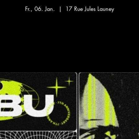
Fr., 06. Jan.
  |  
17 Rue Jules Launey
Aucun billet en vente
Voir d'autres événements