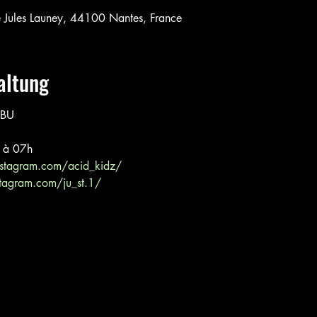
e Jules Launey, 44100 Nantes, France
altung
IBU
h à 07h
nstagram.com/acid_kidz/
tagram.com/ju_st.1/