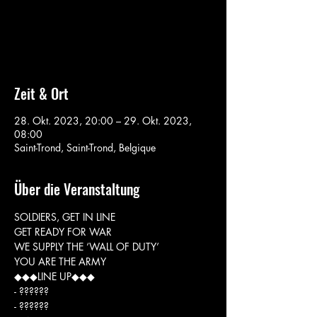
Aucun billet en vente
Voir d'autres événements
Zeit & Ort
28. Okt. 2023, 20:00 – 29. Okt. 2023,
08:00
Saint-Trond, Saint-Trond, Belgique
Über die Veranstaltung
SOLDIERS, GET IN LINE

GET READY FOR WAR

WE SUPPLY THE ‘WALL OF DUTY’

YOU ARE THE ARMY
◆◆◆LINE UP◆◆◆
- ??????
- ??????