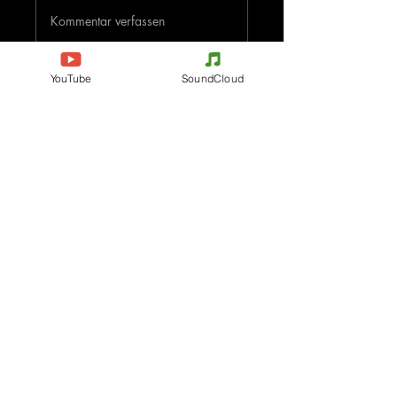
Kommentar verfassen
Deine Meinung teilen
YouTube
SoundCloud
Jetzt den ersten Kommentar verfassen.
Evenements
Electronic Music
Teknival
Hardcore
Festival der elektronischen
Acidcore
Musik
Tekno Tribe
Rave party
Acid Tekno
Free Party
Mental Tekno
Frankreich
Hardtek
Belgien
Tribecore
Italien
Mentalcore
Deutschland
Hard Techno
Tschechien
Dark minimal
Spanien
Psychédélic Trance
Die Niederlande
Progressive Trance