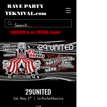
RAVE PARTY
TEKNIVAL.com
SUBSCRIBE to our YOUTUBE channel!
29UNITED
Sat, May 27
  |  
La Roche-Maurice
10€