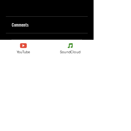
Comments
Write a comment
YouTube
SoundCloud
Share Your Thoughts
Be the first to write a comment.
Evenements
Electronic Music
Teknival
Hardcore
Electronic Music Festival
Acidcore
Rave party
Tekno Tribe
Free Party
Acid Tekno
France
Mental Tekno
Belgium
Hardtek
Italy
Tribecore