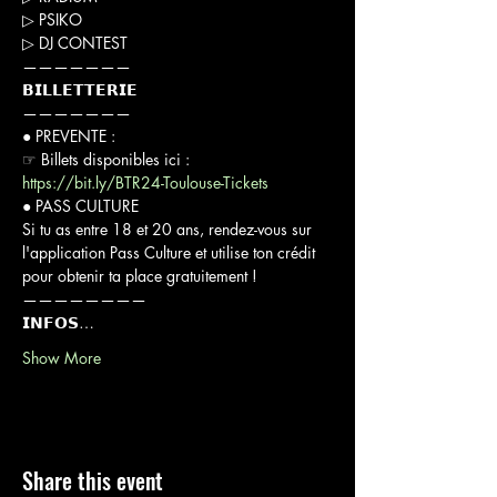
▷ PSIKO

▷ DJ CONTEST

———————

𝗕𝗜𝗟𝗟𝗘𝗧𝗧𝗘𝗥𝗜𝗘

———————

● PREVENTE :

☞ Billets disponibles ici : 
https://bit.ly/BTR24-Toulouse-Tickets
● PASS CULTURE

Si tu as entre 18 et 20 ans, rendez-vous sur 
l'application Pass Culture et utilise ton crédit 
pour obtenir ta place gratuitement !

————————

𝗜𝗡𝗙𝗢𝗦…
Show More
Share this event