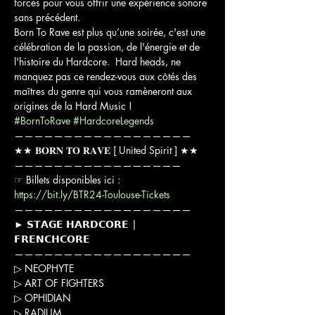
forces pour vous offrir une expérience sonore 
sans précédent. 

Born To Rave est plus qu’une soirée, c'est une 
célébration de la passion, de l'énergie et de 
l'histoire du Hardcore.  Hard heads, ne 
manquez pas ce rendez-vous aux côtés des 
maîtres du genre qui vous ramèneront aux 
#BornToRave
#HardcoreLegends
——————————————————

★★ 𝐁𝐎𝐑𝐍 𝐓𝐎 𝐑𝐀𝐕𝐄 [ United Spirit ] ★★

—————————————————

☞ Billets disponibles ici : 
https://bit.ly/BTR24-Toulouse-Tickets
——————————————————

► 𝗦𝗧𝗔𝗚𝗘 𝗛𝗔𝗥𝗗𝗖𝗢𝗥𝗘 | 
𝗙𝗥𝗘𝗡𝗖𝗛𝗖𝗢𝗥𝗘

——————————————————

▷ NEOPHYTE

▷ ART OF FIGHTERS

▷ OPHIDIAN

▷ RADIUM
