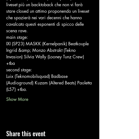
liveset più un backtoback che non vi farà 
stare closed un attimo proponendo un liveset 
che spazierà nei vari decenni che hanno 
cavalcato questi esponenti di spicco delle 
scena rave.
main stage:
IXI (SP23) MASKK (Kernelpanik) Beatkouple 
Ingrid &amp; Monzo Abstrakt (Tekno 
Invasion) Silvia Wally (Looney Tunz Crew) 
+tba
second stage:
Luix (Teknomobilsquad) Badbase 
(Audioground) Kuzam (Altered Beats) Paoletta 
(L57) +tba.
Show More
Share this event