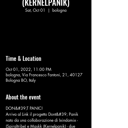
(KERNELPANIK)
Sat, Oct 01
  |  
bologna
No tickets on sale
See other events
Time & Location
Oct 01, 2022, 11:00 PM
bologna, Via Francesco Fantoni, 21, 40127
Bologna BO, Italy
About the event
DON&#39;T PANIC!
Arriva al Link il progetto Dont&#39; Panik 
nato da una collaborazione di Ixindamix - 
(Spiraltribe) e Maskk (Kernelpanik) - due 