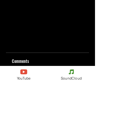
Comments
YouTube
SoundCloud
Write a comment
Share Your Thoughts
Be the first to write a comment.
Evenements
Electronic Music