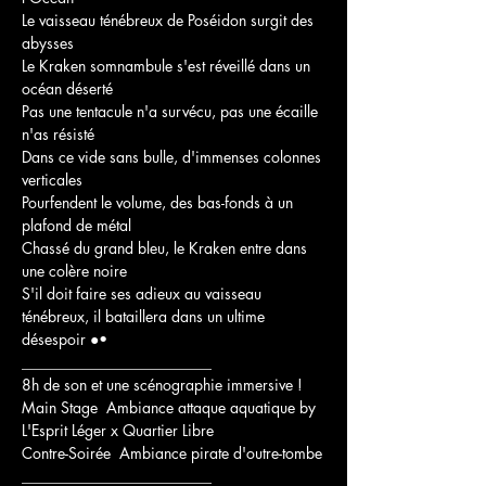
Le vaisseau ténébreux de Poséidon surgit des 
abysses

Le Kraken somnambule s'est réveillé dans un 
océan déserté

Pas une tentacule n'a survécu, pas une écaille 
n'as résisté

Dans ce vide sans bulle, d'immenses colonnes 
verticales

Pourfendent le volume, des bas-fonds à un 
plafond de métal

Chassé du grand bleu, le Kraken entre dans 
une colère noire

S'il doit faire ses adieux au vaisseau 
ténébreux, il bataillera dans un ultime 
désespoir ●•
_________________________
8h de son et une scénographie immersive !
Main Stage  Ambiance attaque aquatique by 
L'Esprit Léger x Quartier Libre
Contre-Soirée  Ambiance pirate d'outre-tombe

_________________________