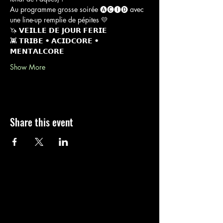
Au programme grosse soirée 🅐🅒🅘🅓 avec 
une line-up remplie de pépites 💛
🦄 𝗩𝗘𝗜𝗟𝗟𝗘 𝗗𝗘 𝗝𝗢𝗨𝗥 𝗙𝗘𝗥𝗜𝗘
👾 𝗧𝗥𝗜𝗕𝗘 • 𝗔𝗖𝗜𝗗𝗖𝗢𝗥𝗘 • 
𝗠𝗘𝗡𝗧𝗔𝗟𝗖𝗢𝗥𝗘
Show More
Share this event