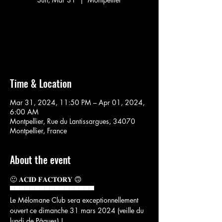
Aucun billet en vente
Voir d'autres événements
Time & Location
Mar 31, 2024, 11:50 PM – Apr 01, 2024,
6:00 AM
Montpellier, Rue du Lantissargues, 34070
Montpellier, France
About the event
🙂 𝐀𝐂𝐈𝐃 𝐅𝐀𝐂𝐓𝐎𝐑𝐘 🙃
▀▀▀▀▀▀▀▀▀▀▀▀▀▀▀▀▀
Le Mélomane Club sera exceptionnellement 
ouvert ce dimanche 31 mars 2024 (veille du 
lundi de Pâques) !