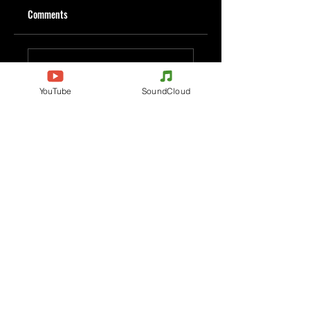
Comments
Write a comment
YouTube
SoundCloud
Share Your Thoughts
Be the first to write a comment.
Evenements
Electronic Music
Teknival
Hardcore
Electronic Music Festival
Acidcore
Rave party
Tekno Tribe
Free Party
Acid Tekno
France
Mental Tekno
Belgium
Hardtek
Italy
Tribecore
Germany
Mentalcore
Czechia
Hard Techno
Spain
Dark minimal
The Netherlands
Psychédélic Trance