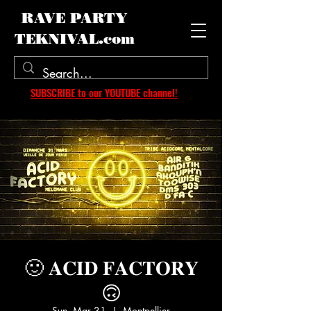
RAVE PARTY
TEKNIVAL.com
SUBSCRIBE to our YOUTUBE channel!
🙂 𝐀𝐂𝐈𝐃 𝐅𝐀𝐂𝐓𝐎𝐑𝐘
🙃
Sun, Mar 31
  |  
Montpellier