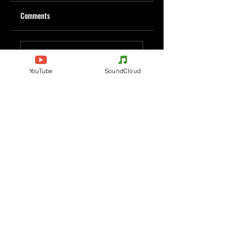
Comments
Write a comment
YouTube
SoundCloud
Share Your Thoughts
Be the first to write a comment.
Evenements
Electronic Music
Teknival
Hardcore
Electronic Music Festival
Acidcore
Rave party
Tekno Tribe
Free Party
Acid Tekno
France
Mental Tekno
Belgium
Hardtek
Italy
Tribecore
Germany
Mentalcore
Czechia
Hard Techno
Spain
Dark minimal