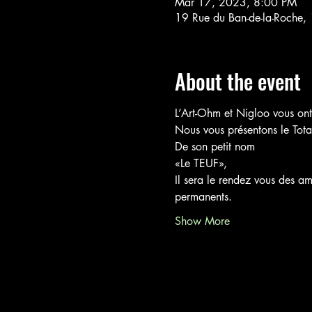
Mar 17, 2023, 8:00 PM
19 Rue du Ban-de-la-Roche,
About the event
L’Art-Ohm et Nigloo vous ont 
Nous vous présentons le Tota
De son petit nom
«Le TEUF», 
Il sera le rendez vous des am
permanents.
Show More