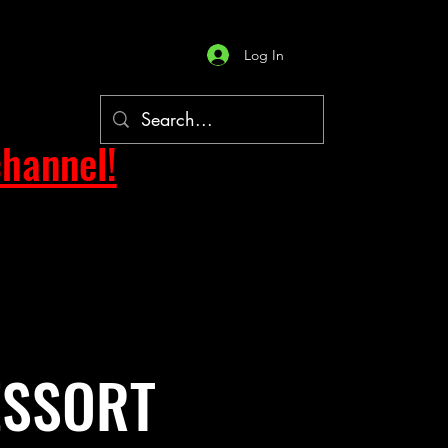
Log In
hannel!
ESSORT