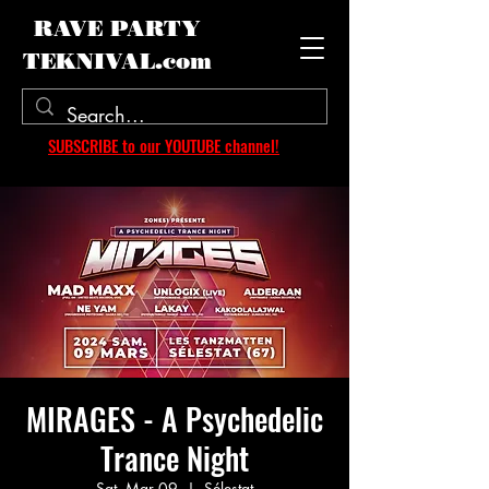
RAVE PARTY
TEKNIVAL.com
SUBSCRIBE to our YOUTUBE channel!
MIRAGES - A Psychedelic
Trance Night
Sat, Mar 09
  |  
Sélestat