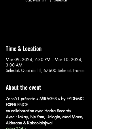
Aucun billet en vente
Voir d'autres événements
Time & Location
Mar 09, 2024, 7:30 PM – Mar 10, 2024,
3:00 AM
Sélestat, Quai de l'Ill, 67600 Sélestat, France
About the event
Zone51 présente « MIRAGES » by EPIDEMIC 
EXPERIENCE 
en collaboration avec Hadra Records  
Avec : Lakay, Ne Yam, Unlogix, Mad Maxx, 
Alderaan & Kakoolalajwal  
ticket 23€ : 