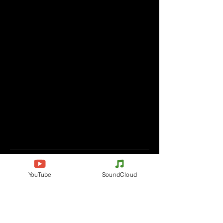
Comments
YouTube
SoundCloud
Write a comment