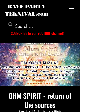
RAVE PARTY
TEKNIVAL.com
SUBSCRIBE to our YOUTUBE channel!
OHM SPIRIT - return of
the sources
Sat, Jun 15
  |  
Lieu à définir