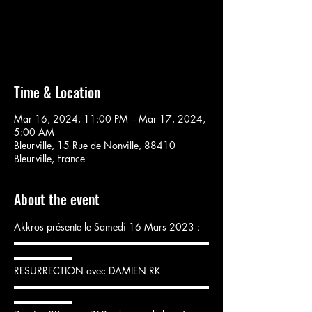
Aucun billet en vente
Voir d'autres événements
Time & Location
Mar 16, 2024, 11:00 PM – Mar 17, 2024,
5:00 AM
Bleurville, 15 Rue de Nonville, 88410
Bleurville, France
About the event
Akkros présente le Samedi 16 Mars 2023 :
▬▬▬▬▬▬▬▬▬▬▬▬▬▬▬▬▬▬▬▬
▬▬▬▬▬▬
RESURRECTION avec DAMIEN RK
▬▬▬▬▬▬▬▬▬▬▬▬▬▬▬▬▬▬▬▬
▬▬▬▬▬▬