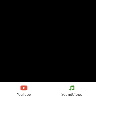
Comments
YouTube
SoundCloud
Write a comment
Share Your Thoughts
Be the first to write a comment.