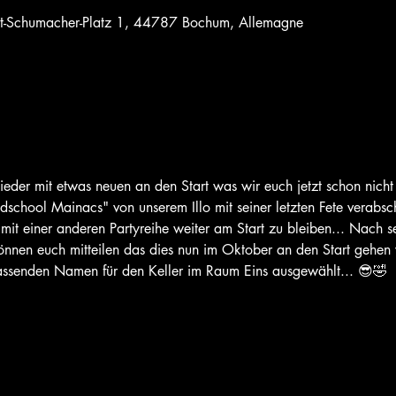
urt-Schumacher-Platz 1, 44787 Bochum, Allemagne
eder mit etwas neuen an den Start was wir euch jetzt schon nicht
school Mainacs" von unserem Illo mit seiner letzten Fete verabsch
it einer anderen Partyreihe weiter am Start zu bleiben... Nach s
nnen euch mitteilen das dies nun im Oktober an den Start gehen w
assenden Namen für den Keller im Raum Eins ausgewählt... 😎🤣