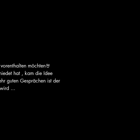
 vorenthalten möchten🤘 
iedet hat , kam die Idee 
ehr guten Gesprächen ist der 
ird ... 