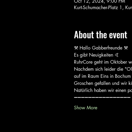
Oct 12, 2024, 9:00 PM
Kurt-Schumacher-Platz 1, K
About the event
⚒ Hallo Gabberfreunde ⚒ 
Es gibt Neuigkeiten 🤙 
RuhrCore geht im Oktober wi
Nachdem sich leider die "Old
auf im Raum Eins in Bochum m
Groschen gefallen und wir kö
Natürlich haben wir einen p
➖➖➖➖➖➖➖➖➖➖➖➖➖➖➖➖
Show More