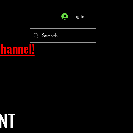
Log In
hannel!
NT