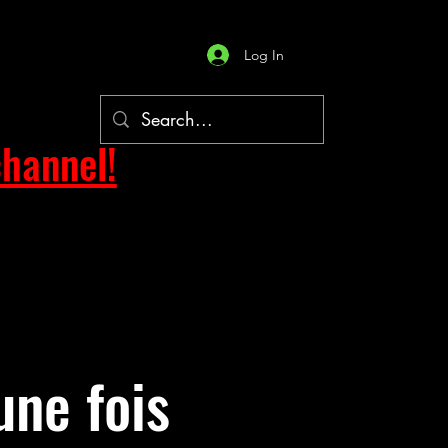
Log In
hannel!
une fois