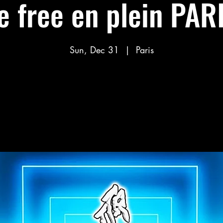
e free en plein PARI
Sun, Dec 31
  |  
Paris
Aucun billet en vente
Voir d'autres événements