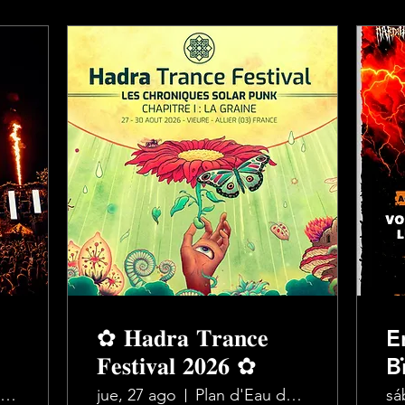
✿ 𝐇𝐚𝐝𝐫𝐚 𝐓𝐫𝐚𝐧𝐜𝐞
E
𝐅𝐞𝐬𝐭𝐢𝐯𝐚𝐥 𝟐𝟎𝟐𝟔 ✿
B
M
Saint-Sorlin-en-Valloire
jue, 27 ago
Plan d'Eau de Vieure
sá