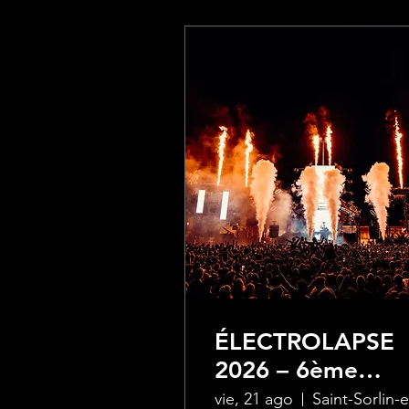
ÉLECTROLAPSE
2026 – 6ème
édition
vie, 21 ago