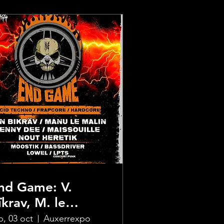
nd Game: V.
ïkrav, M. le
alin, Lenny Dee,
b, 03 oct
Auxerrexpo