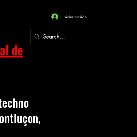
Iniciar sesión
al de
 techno
ontluçon,