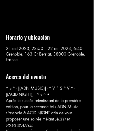
Aucun billet en vente
Voir d'autres événements
Horario y ubicación
21 oct 2023, 23:50 – 22 oct 2023, 6:40
Grenoble, 163 Cr Berriat, 38000 Grenoble,
France
Acerca del evento
^ v ^ - [(ADN MUSIC)] - ^ V ^ S ^ V ^ - 
[(ACID NIGHT)] - ^ v ^ •
Après le succès retentissant de la première 
édition, pour la seconde fois ADN Music 
s'associe à ACID NIGHT afin de vous 
proposer une soirée mêlant 𝓐𝓒𝓘𝓓 et 
𝓟𝓢𝓨𝓣ℛ𝓐𝓝𝓒𝓔.