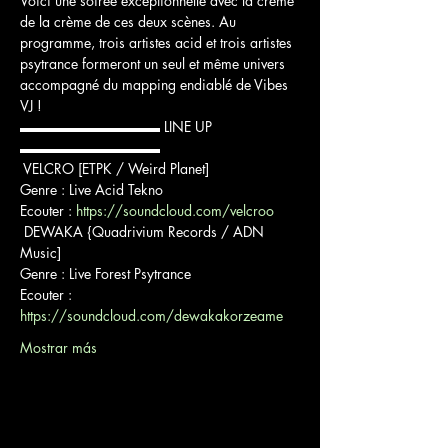
Voici une soirée exceptionnelle avec la crème 
de la crème de ces deux scènes. Au 
programme, trois artistes acid et trois artistes 
psytrance formeront un seul et même univers 
accompagné du mapping endiablé de Vibes 
VJ !
▬▬▬▬▬▬▬▬▬▬ LINE UP 
▬▬▬▬▬▬▬▬▬▬
 VELCRO [ETPK / Weird Planet]

Genre : Live Acid Tekno

Ecouter : 
https://soundcloud.com/velcroo
 DEWAKA {Quadrivium Records / ADN 
Music]

Genre : Live Forest Psytrance

Ecouter : 
https://soundcloud.com/dewakakorzeame
Mostrar más