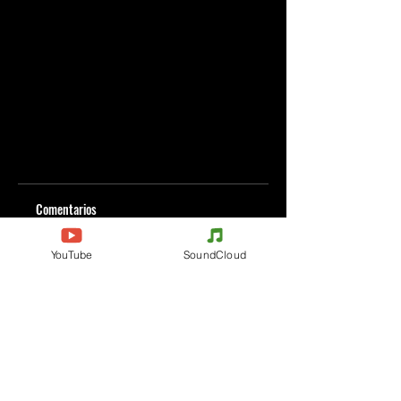
Comentarios
YouTube
SoundCloud
Escribe un comentario
Comparte lo que piensas
Sé el primero en escribir un comentario.