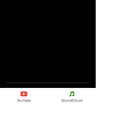
Comentarios
YouTube
SoundCloud
Escribe un comentario
Comparte lo que piensas