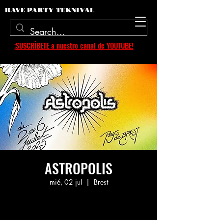
RAVE PARTY TEKNIVAL
¡SUSCRÍBETE a nuestro canal de YOUTUBE!
ASTROPOLIS
mié, 02 jul
  |  
Brest
Aucun billet en vente