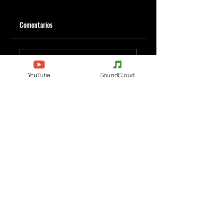
Comentarios
Escribe un comentario
YouTube
SoundCloud
Comparte lo que piensas
Sé el primero en escribir un comentario.
Evenements
Electronic Music
Teknival
Hardcore
Festival de Música
Acidcore
Electrónica
Tekno Tribe
Rave party
Acid Tekno
Free Party
Mental Tekno
Francia
Hardtek
Bélgica
Tribecore
Italia
Mentalcore
Alemania
Hard Techno