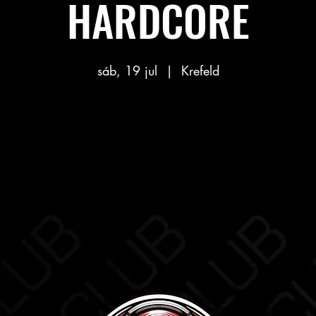
HARDCORE
sáb, 19 jul
  |  
Krefeld
Aucun billet en vente
Voir d'autres événements