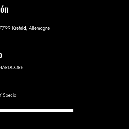
ión
47799 Krefeld, Allemagne
o
 HARDCORE
 Special
▄▄▄▄▄▄▄▄▄▄▄▄▄▄▄▄▄▄▄▄▄▄▄▄