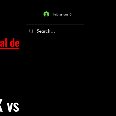
Iniciar sesión
al de
 vs