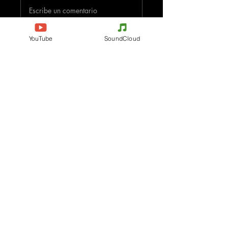
Escribe un comentario
YouTube
SoundCloud
Comparte lo que piensas
Sé el primero en escribir un comentario.
Evenements
Electronic Music
Teknival
Hardcore
Festival de Música
Acidcore
Electrónica
Tekno Tribe
Rave party
Acid Tekno
Free Party
Mental Tekno
Francia
Hardtek
Bélgica
Tribecore
Italia
Mentalcore
Alemania
Hard Techno
Chequia
Dark minimal
España
Psychédélic Trance
Países Bajos
Progressive Trance