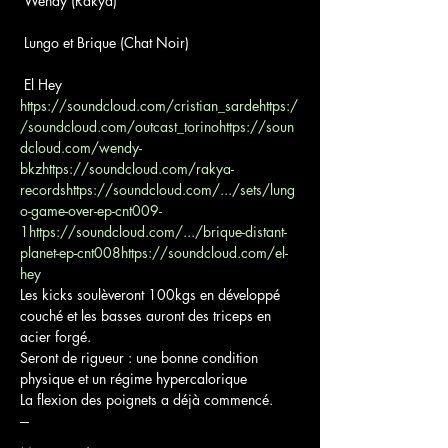
https://soundcloud.com/cristian_sarde
https:/
/soundcloud.com/outcast_torino
https://soun
dcloud.com/wendy-
bkz
https://soundcloud.com/rakya-
records
https://soundcloud.com/.../sets/lung
o-game-over-ep-cnt009-
1
https://soundcloud.com/.../brique-distant-
planet-ep-cnt008
https://soundcloud.com/el-
hey
Les kicks soulèveront 100kgs en développé 
couché et les basses auront des triceps en 
acier forgé.

Seront de rigueur : une bonne condition 
physique et un régime hypercalorique
La flexion des poignets a déjà commencé.
---