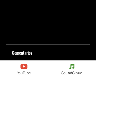
Comentarios
YouTube
SoundCloud
Escribe un comentario
Comparte lo que piensas
Sé el primero en escribir un comentario.
Evenements
Electronic Music
Teknival
Hardcore